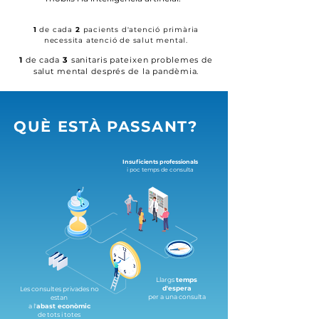
1
de cada
2
pacients d'atenció primària
necessita atenció de salut mental.
1
de cada
3
sanitaris pateixen problemes de
salut mental després de la pandèmia.
QUÈ ESTÀ PASSANT?
Insuficients professionals
i poc temps de consulta
Llargs
temps
d'espera
Les consultes privades no
per a una consulta
estan
a l'
abast econòmic
de tots i totes