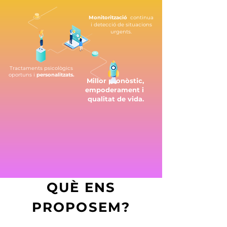
Monitorització
continua
i detecció de situacions
urgents.
Tractaments psicològics
oportuns i
personalitzats.
Millor pronòstic,
empoderament i
qualitat de vida.
QUÈ ENS
PROPOSEM?