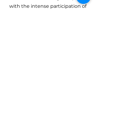
with the intense participation of
patients, clinicians, designers and
programmers. as well as the
PRESTO researchers.
Development is already underway
and we hope to have test versions
soon.